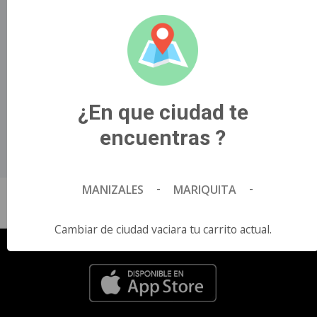
que ve la bondad como algo anticuado..
Título Original
SUPERMAN.
País de Origen
Estados Unidos.
¿En que ciudad te
Director
encuentras ?
0.
Idioma
Español.
-
-
MANIZALES
MARIQUITA
Cambiar de ciudad vaciara tu carrito actual.