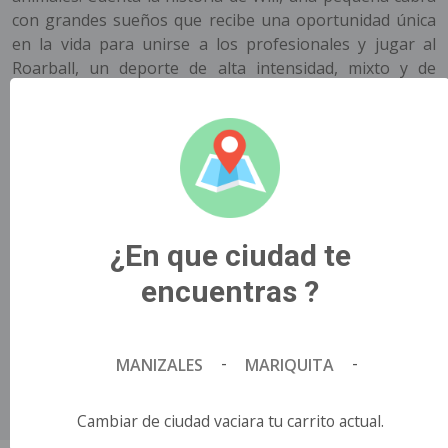
con grandes sueños que recibe una oportunidad única
en la vida para unirse a los profesionales y jugar al
Roarball, un deporte de alta intensidad, mixto y de
contacto total dominado por los animales más rápidos y
feroces del mundo. A los nuevos compañeros de equipo
de Will no les entusiasma tener a una cabrita en su
plantilla, pero Will está decidido a revolucionar el
deporte y demostrar de una vez por todas que «¡los
pequeños saben jugar!»..
¿En que ciudad te
Título Original
GOAT.
encuentras ?
País de Origen
Estados Unidos.
Director
-
-
MANIZALES
MARIQUITA
Tyree Dillihay.
Idioma
Cambiar de ciudad vaciara tu carrito actual.
Español.