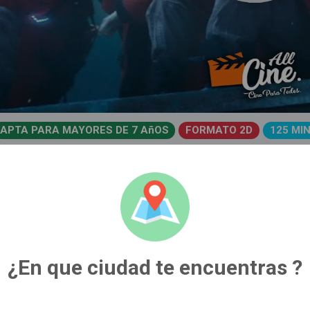
APTA PARA MAYORES DE 7 AñOS
FORMATO 2D
125 MI
Espera esta película
Estas viendo funciones y precios pa
¿En que ciudad te encuentras ?
cambiar de ciud