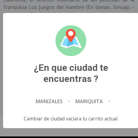
franquicia Los Juegos del Hambre (En llamas, Sinsajo –
Partes 1 y 2, y La balada de los pájaros cantores y las
serpientes), llega The Long Walk/ Camina o Muere, un
thriller intenso, escalofriante y emotivo que desafía al
público a enfrentar una pregunta inquietante: ¿Hasta
dónde serías capaz de llegar?.
Título Original
¿En que ciudad te
Camina o Muere.
País de Origen
encuentras ?
Estados Unidos.
Director
Francis Lawrence.
-
-
MANIZALES
MARIQUITA
Idioma
Ingles Con Subtítulos.
Cambiar de ciudad vaciara tu carrito actual.