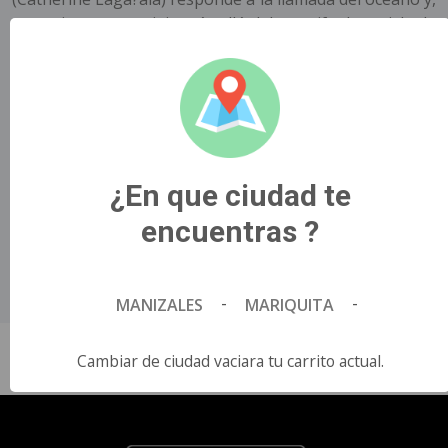
por primera vez, viaja más allá del arrecife de su isla de
Motunui con el infame semidiós Maui (Dwayne Johnson)
en un viaje inolvidable para devolver la prosperidad a su
pueblo..
Título Original
MOANA LIVE ACTION.
¿En que ciudad te
País de Origen
Estados Unidos.
encuentras ?
Director
Thomas Kail.
Idioma
-
-
MANIZALES
MARIQUITA
Español.
Cambiar de ciudad vaciara tu carrito actual.