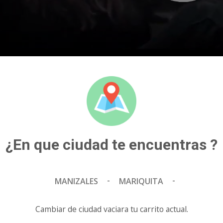
APTA PARA MAYORES DE 18 AñOS
FORMATO 2D
111 MI
Espera esta película
¿En que ciudad te encuentras ?
-
-
MANIZALES
MARIQUITA
Estas viendo funciones y precios pa
cambiar de ciud
Cambiar de ciudad vaciara tu carrito actual.